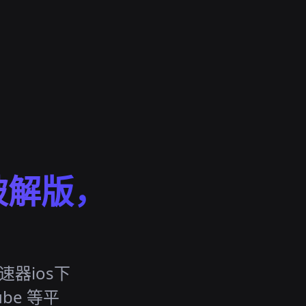
破解版，
器ios下
ube 等平