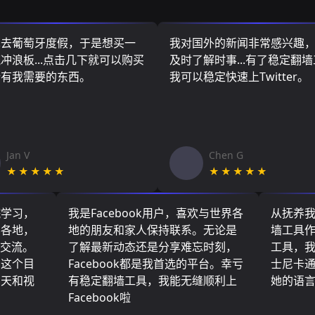
算去葡萄牙度假，于是想买一
我对国外的新闻非常感兴趣
冲浪板...点击几下就可以购买
及时了解时事...有了稳定翻
所有我需要的东西。
我可以稳定快速上Twitter。
Jan V
Chen G
★★★★★
★★★★★
院学习，
我是Facebook用户，喜欢与世界各
从抚养
界各地，
地的朋友和家人保持联系。无论是
墙工具
们交流。
了解最新动态还是分享难忘时刻，
工具，
了这个目
Facebook都是我首选的平台。幸亏
士尼卡
聊天和视
有稳定翻墙工具，我能无缝顺利上
她的语
Facebook啦